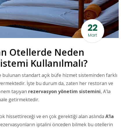
22
Mart
lan Otellerde Neden
stemi Kullanılmalı?
de bulunan standart açık büfe hizmet sisteminden farklı
ermektedir. İşte bu durum da, zaten her restoran ve
 önem taşıyan
rezervasyon yönetim sistemini
, A’la
ale getirmektedir.
k hissettireceği ve en çok gerektiği alan aslında
A’la
 rezervasyonların iptalini önceden bilmek bu otellerin