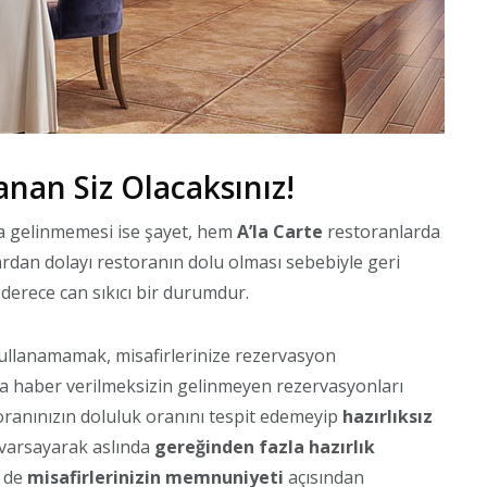
nan Siz Olacaksınız!
a gelinmemesi ise şayet, hem
A’la Carte
restoranlarda
ardan dolayı restoranın dolu olması sebebiyle geri
derece can sıkıcı bir durumdur.
kullanamamak, misafirlerinize rezervasyon
eya haber verilmeksizin gelinmeyen rezervasyonları
toranınızın doluluk oranını tespit edemeyip
hazırlıksız
 varsayarak aslında
gereğinden fazla hazırlık
m de
misafirlerinizin memnuniyeti
açısından