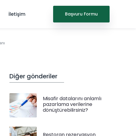
İletişim
Başvuru Formu
anı
Diğer gönderiler
Misafir datalarını anlamlı
pazarlama verilerine
dönüştürebilirsiniz?
Restoran rezervasyon