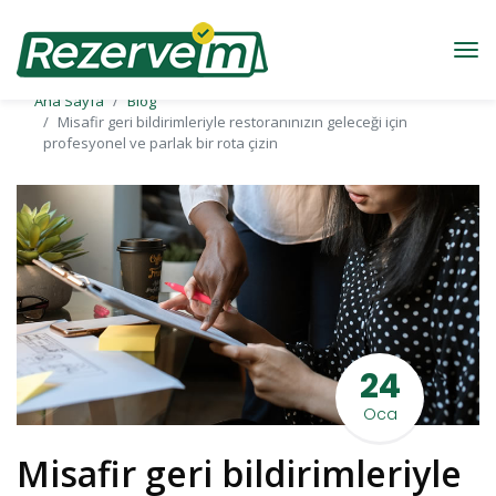
Ana Sayfa
Blog
Misafir geri bildirimleriyle restoranınızın geleceği için
profesyonel ve parlak bir rota çizin
24
Oca
Misafir geri bildirimleriyle